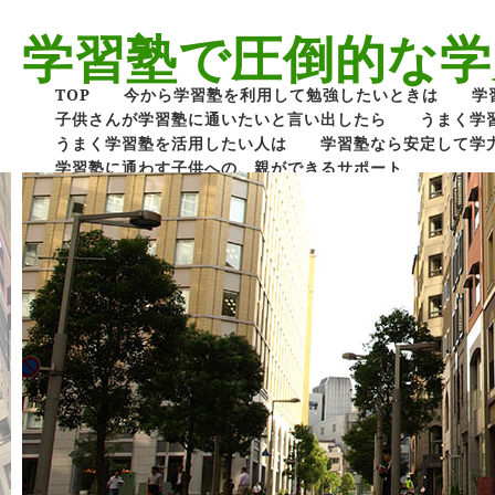
学習塾で圧倒的な学
TOP
今から学習塾を利用して勉強したいときは
学
子供さんが学習塾に通いたいと言い出したら
うまく学
うまく学習塾を活用したい人は
学習塾なら安定して学
学習塾に通わす子供への、親ができるサポート